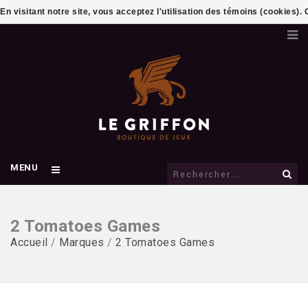
En visitant notre site, vous acceptez l'utilisation des témoins (cookies)
MENU
2 Tomatoes Games
Accueil
/
Marques
/
2 Tomatoes Games