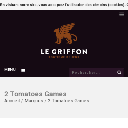
En visitant notre site, vous acceptez l'utilisation des témoins (cookies)
MENU
2 Tomatoes Games
Accueil
/
Marques
/
2 Tomatoes Games